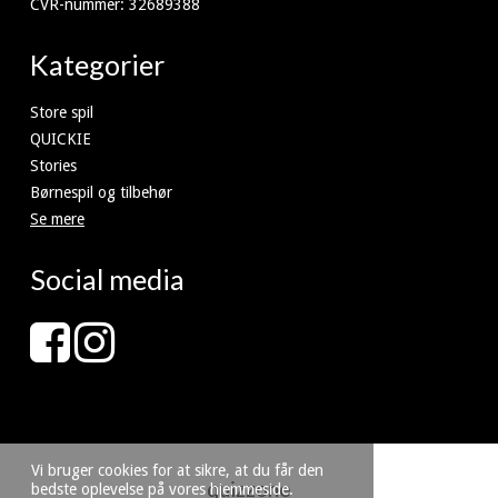
CVR-nummer
:
32689388
Kategorier
Store spil
QUICKIE
Stories
Børnespil og tilbehør
Se mere
Social media
Vi bruger cookies for at sikre, at du får den
quizzone
bedste oplevelse på vores hjemmeside.