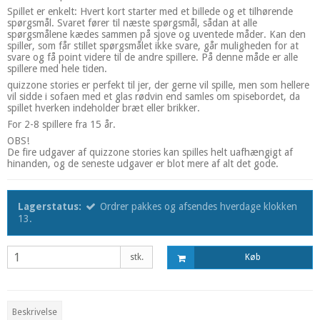
Spillet er enkelt: Hvert kort starter med et billede og et tilhørende
spørgsmål. Svaret fører til næste spørgsmål, sådan at alle
spørgsmålene kædes sammen på sjove og uventede måder. Kan den
spiller, som får stillet spørgsmålet ikke svare, går muligheden for at
svare og få point videre til de andre spillere. På denne måde er alle
spillere med hele tiden.
quizzone stories er perfekt til jer, der gerne vil spille, men som hellere
vil sidde i sofaen med et glas rødvin end samles om spisebordet, da
spillet hverken indeholder bræt eller brikker.
For 2-8 spillere fra 15 år.
OBS!
De fire udgaver af quizzone stories kan spilles helt uafhængigt af
hinanden, og de seneste udgaver er blot mere af alt det gode.
Lagerstatus:
Ordrer pakkes og afsendes hverdage klokken
13.
stk.
Køb
Beskrivelse