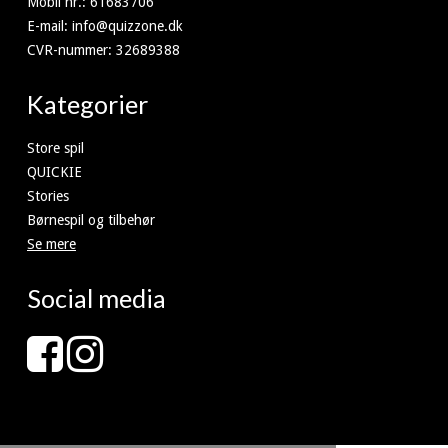
Mobil nr.
:
61683706
E-mail
:
info@quizzone.dk
CVR-nummer
:
32689388
Kategorier
Store spil
QUICKIE
Stories
Børnespil og tilbehør
Se mere
Social media